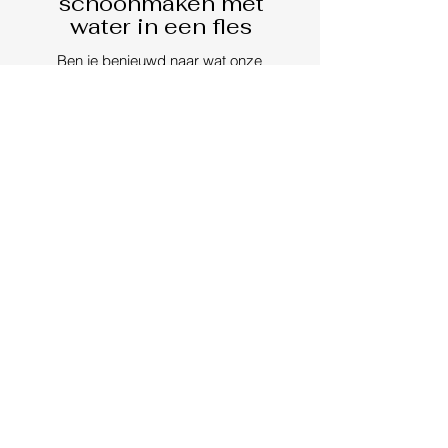
schoonmaken met
water in een fles
Ben je benieuwd naar wat onze
producten kunnen betekenen in de
verduurzaming van uw organisatie? Laat
je adviseren door onze co-founder. Glenn
Laurentius neemt graag de
mogelijkheden met u door.
LAAT GLENN CONTACT OPNEMEN